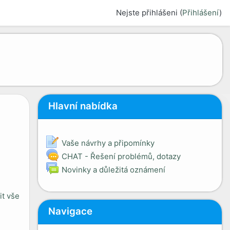
Nejste přihlášeni (
Přihlášení
)
Přeskočit: Hlavní nabídka
Hlavní nabídka
Poznámky
Vaše návrhy a připomínky
CHAT - Řešení problémů, dotazy
Fórum
Novinky a důležitá oznámení
it vše
Přeskočit: Navigace
Navigace