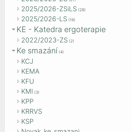
2025/2026-ZSiLS
(28)
2025/2026-LS
(19)
KE - Katedra ergoterapie
2022/2023-ZS
(2)
Ke smazání
(4)
KCJ
KEMA
KFU
KMI
(3)
KPP
KRRVS
KSP
Novak_ke_smazani