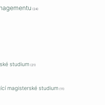
anagementu
(24)
ské studium
(21)
cí magisterské studium
(11)