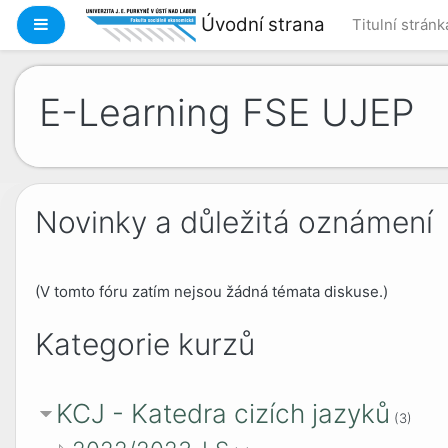
Přejít k hlavnímu obsahu
Úvodní strana
Boční panel
Titulní stránk
E-Learning FSE UJEP
Novinky a důležitá oznámení
(V tomto fóru zatím nejsou žádná témata diskuse.)
Kategorie kurzů
KCJ - Katedra cizích jazyků
(3)