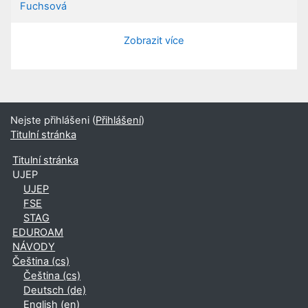
Fuchsová
Zobrazit více
Nejste přihlášeni (
Přihlášení
)
Titulní stránka
Titulní stránka
UJEP
UJEP
FSE
STAG
EDUROAM
NÁVODY
Čeština ‎(cs)‎
Čeština ‎(cs)‎
Deutsch ‎(de)‎
English ‎(en)‎