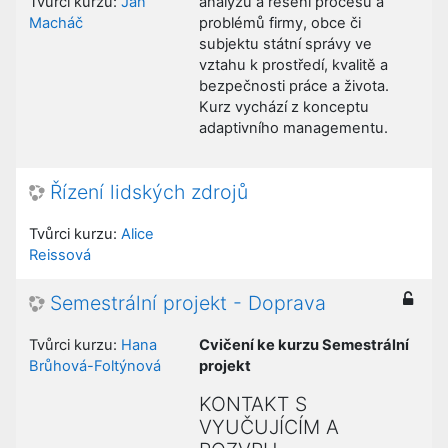
Tvůrci kurzu:
Jan
analýzu a řešení procesů a
Macháč
problémů firmy, obce či
subjektu státní správy ve
vztahu k prostředí, kvalitě a
bezpečnosti práce a života.
Kurz vychází z konceptu
adaptivního managementu.
Řízení lidských zdrojů
Tvůrci kurzu:
Alice
Reissová
Semestrální projekt - Doprava
Tvůrci kurzu:
Hana
Cvičení ke kurzu Semestrální
Brůhová-Foltýnová
projekt
KONTAKT S
VYUČUJÍCÍM A