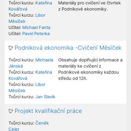
Tvůrci kurzu:
Kateřina
Materiály pro cvičení ve čtvrtek
Kovářová
z Podnikové ekonomiky.
Tvůrci kurzu:
Libor
Měsíček
Učitel:
Michael Fanta
Učitel:
Pavel Peterka
Podniková ekonomika -Cvičení Měsíček
Tvůrci kurzu:
Michaela
Obsahuje doplňující informace a
Jánská
materiály ke cvičení z
Tvůrci kurzu:
Kateřina
Podnikové ekonomiky každou
Kovářová
středu od 12h.
Tvůrci kurzu:
Libor
Měsíček
Tvůrci kurzu:
Jan Slavík
Projekt kvalifikační práce
Tvůrci kurzu:
Čeněk
Celer