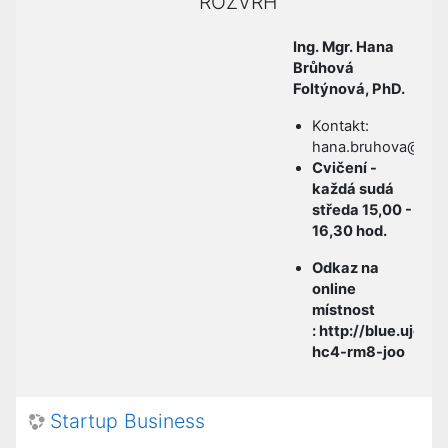
ROZVRH
Ing. Mgr. Hana
Brůhová
Foltýnová, PhD.
Kontakt:
hana.bruhova@ujep
Cvičení -
každá sudá
středa 15,00 -
16,30 hod.
Odkaz na
online
místnost
: http://blue.ujep.
hc4-rm8-joo
Startup Business