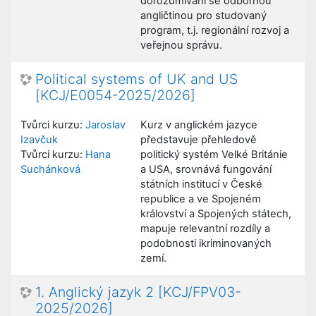
dorozumívání se odbornou
angličtinou pro studovaný
program, t.j. regionální rozvoj a
veřejnou správu.
Political systems of UK and US
[KCJ/E0054-2025/2026]
Tvůrci kurzu:
Jaroslav
Kurz v anglickém jazyce
Izavčuk
představuje přehledově
Tvůrci kurzu:
Hana
politický systém Velké Británie
Suchánková
a USA, srovnává fungování
státních institucí v České
republice a ve Spojeném
království a Spojených státech,
mapuje relevantní rozdíly a
podobnosti ikriminovaných
zemí.
1. Anglický jazyk 2 [KCJ/FPV03-
2025/2026]