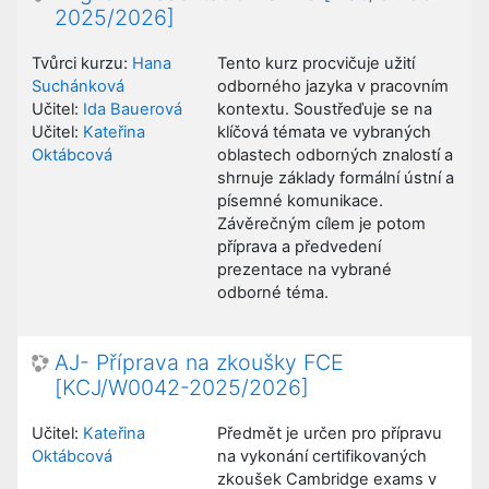
2025/2026]
Tvůrci kurzu:
Hana
Tento kurz procvičuje užití
Suchánková
odborného jazyka v pracovním
Učitel:
Ida Bauerová
kontextu. Soustřeďuje se na
Učitel:
Kateřina
klíčová témata ve vybraných
Oktábcová
oblastech odborných znalostí a
shrnuje základy formální ústní a
písemné komunikace.
Závěrečným cílem je potom
příprava a předvedení
prezentace na vybrané
odborné téma.
AJ- Příprava na zkoušky FCE
[KCJ/W0042-2025/2026]
Učitel:
Kateřina
Předmět je určen pro přípravu
Oktábcová
na vykonání certifikovaných
zkoušek Cambridge exams v