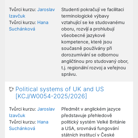
Tvůrci kurzu:
Jaroslav
Studenti pokračují ve facilitaci
Izavčuk
terminologické výbavy
Tvůrci kurzu:
Hana
vztahující se ke studovanému
Suchánková
oboru, rozvíjí a prohlubují
všeobecné jazykové
kompetence, které jsou
současně používány při
dorozumívání se odbornou
angličtinou pro studovaný obor,
t.j. regionální rozvoj a veřejnou
správu.
Political systems of UK and US
[KCJ/W0054-2025/2026]
Tvůrci kurzu:
Jaroslav
Předmět v anglickém jazyce
Izavčuk
představuje přehledově
Tvůrci kurzu:
Hana
politický systém Velké Británie
Suchánková
a USA, srovnává fungování
státních institucí v České