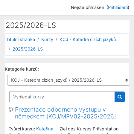
Přejít k hlavnímu obsahu
Nejste přihlášeni (
Přihlášení
)
2025/2026-LS
Titulní stránka
Kurzy
KCJ - Katedra cizích jazyků
2025/2026-LS
Kategorie kurzů:
Vyhledat kurzy
Vyhled
Prezentace odborného výstupu v
německém [KCJ/MPV02-2025/2026]
Tvůrci kurzu:
Kateřina
Ziel des Kurses Präsentation