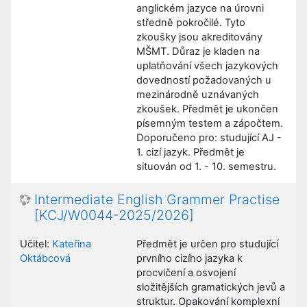
anglickém jazyce na úrovni
středně pokročilé. Tyto
zkoušky jsou akreditovány
MŠMT. Důraz je kladen na
uplatňování všech jazykových
dovedností požadovaných u
mezinárodně uznávaných
zkoušek. Předmět je ukončen
písemným testem a zápočtem.
Doporučeno pro: studující AJ -
1. cizí jazyk. Předmět je
situován od 1. - 10. semestru.
Intermediate English Grammer Practise
[KCJ/W0044-2025/2026]
Učitel:
Kateřina
Předmět je určen pro studující
Oktábcová
prvního cizího jazyka k
procvičení a osvojení
složitějších gramatických jevů a
struktur. Opakování komplexní