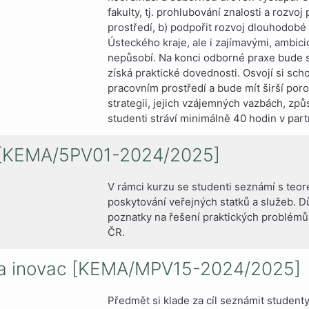
fakulty, tj. prohlubování znalosti a rozvo
prostředí, b) podpořit rozvoj dlouhodobé 
Ústeckého kraje, ale i zajímavými, ambici
nepůsobí. Na konci odborné praxe bude s
získá praktické dovednosti. Osvojí si sc
pracovním prostředí a bude mít širší por
strategii, jejich vzájemných vazbách, zp
studenti stráví minimálně 40 hodin v par
h [KEMA/5PV01-2024/2025]
V rámci kurzu se studenti seznámí s teo
poskytování veřejných statků a služeb. D
poznatky na řešení praktických problémů
ČR.
st a inovac [KEMA/MPV15-2024/2025]
Předmět si klade za cíl seznámit studenty