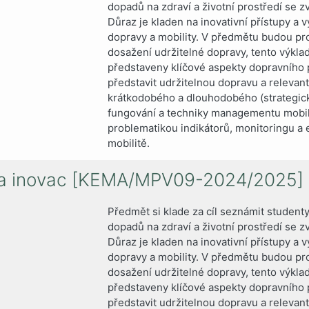
dopadů na zdraví a životní prostředí se 
Důraz je kladen na inovativní přístupy a 
dopravy a mobility. V předmětu budou pro
dosažení udržitelné dopravy, tento výkl
představeny klíčové aspekty dopravního p
představit udržitelnou dopravu a relevantn
krátkodobého a dlouhodobého (strategick
fungování a techniky managementu mobili
problematikou indikátorů, monitoringu a e
mobilitě.
st a inovac [KEMA/MPV09-2024/2025]
Předmět si klade za cíl seznámit studenty
dopadů na zdraví a životní prostředí se 
Důraz je kladen na inovativní přístupy a 
dopravy a mobility. V předmětu budou pro
dosažení udržitelné dopravy, tento výkl
představeny klíčové aspekty dopravního p
představit udržitelnou dopravu a relevantn