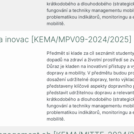
krátkodobého a dlouhodobého (strategick
fungování a techniky managementu mobili
problematikou indikátorů, monitoringu a e
mobilitě.
st a inovac [KEMA/MPV09-2024/2025]
Předmět si klade za cíl seznámit studenty
dopadů na zdraví a životní prostředí se 
Důraz je kladen na inovativní přístupy a 
dopravy a mobility. V předmětu budou pro
dosažení udržitelné dopravy, tento výkl
představeny klíčové aspekty dopravního p
představit udržitelnou dopravu a relevantn
krátkodobého a dlouhodobého (strategick
fungování a techniky managementu mobili
problematikou indikátorů, monitoringu a e
mobilitě.