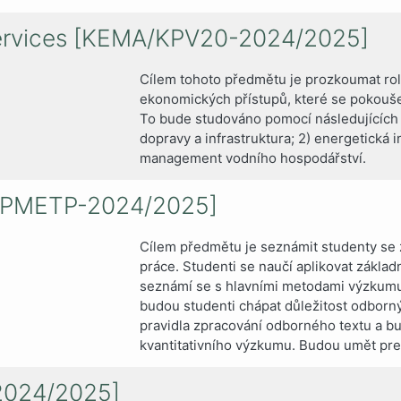
Services [KEMA/KPV20-2024/2025]
Cílem tohoto předmětu je prozkoumat rol
ekonomických přístupů, které se pokoušejí 
To bude studováno pomocí následujících p
dopravy a infrastruktura; 2) energetická i
management vodního hospodářství.
/PMETP-2024/2025]
Cílem předmětu je seznámit studenty se
práce. Studenti se naučí aplikovat základ
seznámí se s hlavními metodami výzkumu
budou studenti chápat důležitost odborný
pravidla zpracování odborného textu a bu
kvantitativního výzkumu. Budou umět prez
2024/2025]