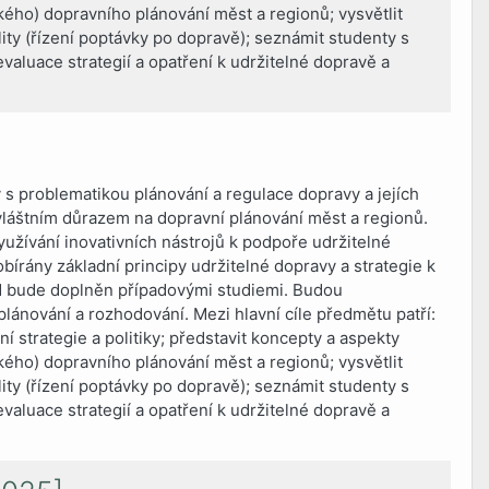
ého) dopravního plánování měst a regionů; vysvětlit
ty (řízení poptávky po dopravě); seznámit studenty s
valuace strategií a opatření k udržitelné dopravě a
 s problematikou plánování a regulace dopravy a jejích
zvláštním důrazem na dopravní plánování měst a regionů.
využívání inovativních nástrojů k podpoře udržitelné
bírány základní principy udržitelné dopravy a strategie k
ad bude doplněn případovými studiemi. Budou
lánování a rozhodování. Mezi hlavní cíle předmětu patří:
í strategie a politiky; představit koncepty a aspekty
ého) dopravního plánování měst a regionů; vysvětlit
ty (řízení poptávky po dopravě); seznámit studenty s
valuace strategií a opatření k udržitelné dopravě a