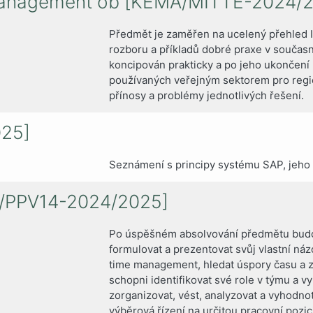
 management ob [KEMA/MITTE-2024/
Předmět je zaměřen na ucelený přehled IT
rozboru a příkladů dobré praxe v součas
koncipován prakticky a po jeho ukončení
používaných veřejným sektorem pro regi
přínosy a problémy jednotlivých řešení.
025]
Seznámení s principy systému SAP, jeho
A/PPV14-2024/2025]
Po úspěšném absolvování předmětu budou
formulovat a prezentovat svůj vlastní náz
time management, hledat úspory času a zn
schopni identifikovat své role v týmu a vyu
zorganizovat, vést, analyzovat a vyhodnot
výběrová řízení na určitou pracovní pozi