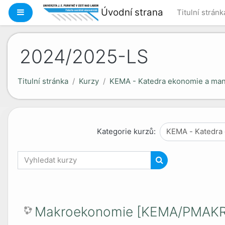
Přejít k hlavnímu obsahu
Úvodní strana
Boční panel
Titulní stránk
2024/2025-LS
Titulní stránka
Kurzy
KEMA - Katedra ekonomie a ma
Kategorie kurzů:
Vyhledat kurzy
Vyhledat kurzy
Makroekonomie [KEMA/PMAKR