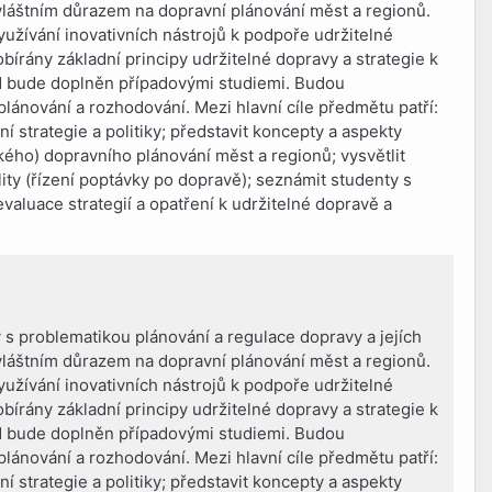
zvláštním důrazem na dopravní plánování měst a regionů.
využívání inovativních nástrojů k podpoře udržitelné
bírány základní principy udržitelné dopravy a strategie k
ad bude doplněn případovými studiemi. Budou
lánování a rozhodování. Mezi hlavní cíle předmětu patří:
í strategie a politiky; představit koncepty a aspekty
ého) dopravního plánování měst a regionů; vysvětlit
ty (řízení poptávky po dopravě); seznámit studenty s
valuace strategií a opatření k udržitelné dopravě a
 s problematikou plánování a regulace dopravy a jejích
zvláštním důrazem na dopravní plánování měst a regionů.
využívání inovativních nástrojů k podpoře udržitelné
bírány základní principy udržitelné dopravy a strategie k
ad bude doplněn případovými studiemi. Budou
lánování a rozhodování. Mezi hlavní cíle předmětu patří:
í strategie a politiky; představit koncepty a aspekty