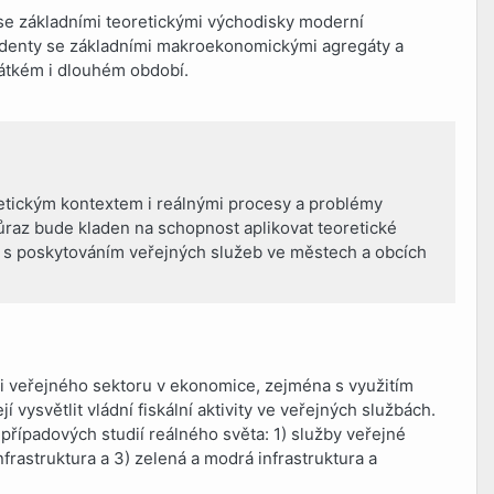
se základními teoretickými východisky moderní
enty se základními makroekonomickými agregáty a
krátkém i dlouhém období.
retickým kontextem i reálnými procesy a problémy
ůraz bude kladen na schopnost aplikovat teoretické
 s poskytováním veřejných služeb ve městech a obcích
i veřejného sektoru v ekonomice, zejména s využitím
vysvětlit vládní fiskální aktivity ve veřejných službách.
řípadových studií reálného světa: 1) služby veřejné
nfrastruktura a 3) zelená a modrá infrastruktura a