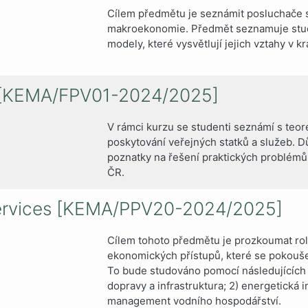
Cílem předmětu je seznámit posluchače 
makroekonomie. Předmět seznamuje stud
modely, které vysvětlují jejich vztahy v 
h [KEMA/FPV01-2024/2025]
V rámci kurzu se studenti seznámí s teo
poskytování veřejných statků a služeb. D
poznatky na řešení praktických problémů
ČR.
Services [KEMA/PPV20-2024/2025]
Cílem tohoto předmětu je prozkoumat rol
ekonomických přístupů, které se pokoušejí 
To bude studováno pomocí následujících p
dopravy a infrastruktura; 2) energetická i
management vodního hospodářství.