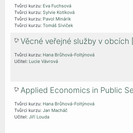
Tvůrci kurzu:
Eva Fuchsová
Tvůrci kurzu:
Sylvie Kotíková
Tvůrci kurzu:
Pavol Minárik
Tvůrci kurzu:
Tomáš Siviček
Věcné veřejné služby v obcíc
Tvůrci kurzu:
Hana Brůhová-Foltýnová
Učitel:
Lucie Vávrová
Applied Economics in Public 
Tvůrci kurzu:
Hana Brůhová-Foltýnová
Tvůrci kurzu:
Jan Macháč
Učitel:
Jiří Louda