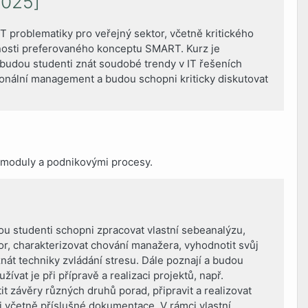
2025]
 problematiky pro veřejný sektor, včetně kritického
nosti preferovaného konceptu SMART. Kurz je
 budou studenti znát soudobé trendy v IT řešeních
onální management a budou schopni kriticky diskutovat
 moduly a podnikovými procesy.
 studenti schopni zpracovat vlastní sebeanalýzu,
or, charakterizovat chování manažera, vyhodnotit svůj
át techniky zvládání stresu. Dále poznají a budou
žívat je při přípravě a realizaci projektů, např.
it závěry různých druhů porad, připravit a realizovat
ci včetně příslušné dokumentace. V rámci vlastní