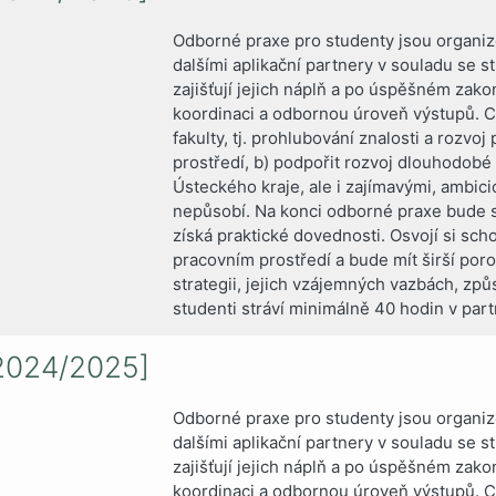
Odborné praxe pro studenty jsou organizo
dalšími aplikační partnery v souladu se 
zajišťují jejich náplň a po úspěšném zako
koordinaci a odbornou úroveň výstupů. Cí
fakulty, tj. prohlubování znalosti a rozvo
prostředí, b) podpořit rozvoj dlouhodobé 
Ústeckého kraje, ale i zajímavými, ambici
nepůsobí. Na konci odborné praxe bude s
získá praktické dovednosti. Osvojí si sc
pracovním prostředí a bude mít širší por
strategii, jejich vzájemných vazbách, zp
studenti stráví minimálně 40 hodin v par
2024/2025]
Odborné praxe pro studenty jsou organizo
dalšími aplikační partnery v souladu se 
zajišťují jejich náplň a po úspěšném zako
koordinaci a odbornou úroveň výstupů. Cí