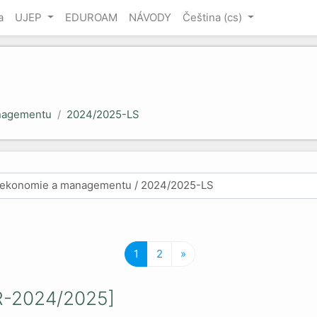
a
UJEP
EDUROAM
NÁVODY
Čeština ‎(cs)‎
nagementu
2024/2025-LS
(aktuální)
Další stránka
1
2
»
-2024/2025]