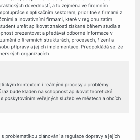
j praktických dovedností, a to zejména ve firemním
spolupráce s aplikačním sektorem, prioritně s firmami z
ózními a inovativními firmami, které v regionu zatím
tudent umět aplikovat znalosti získané během studia a
hopnost prezentovat a předávat odborné informace v
ozumění o firemních strukturách, procesech, řízení a
ůsobu přípravy a jejich implementace. Předpokládá se, že
tnerských organizacích.
retickým kontextem i reálnými procesy a problémy
ůraz bude kladen na schopnost aplikovat teoretické
 s poskytováním veřejných služeb ve městech a obcích
 s problematikou plánování a regulace dopravy a jejích