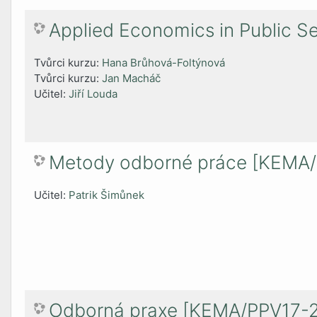
Applied Economics in Public 
Tvůrci kurzu:
Hana Brůhová-Foltýnová
Tvůrci kurzu:
Jan Macháč
Učitel:
Jiří Louda
Metody odborné práce [KEMA
Učitel:
Patrik Šimůnek
Odborná praxe [KEMA/PPV17-