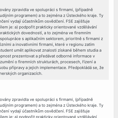
vány zpravidla ve spolupráci s firmami, (případně
studijním programem) a to zejména z Ústeckého kraje. Ty
nčení vydají účastníkům osvědčení. FSE zajišťuje
lem je: a) podpořit prakticky orientované vzdělávání
j praktických dovedností, a to zejména ve firemním
spolupráce s aplikačním sektorem, prioritně s firmami z
ózními a inovativními firmami, které v regionu zatím
tudent umět aplikovat znalosti získané během studia a
hopnost prezentovat a předávat odborné informace v
ozumění o firemních strukturách, procesech, řízení a
ůsobu přípravy a jejich implementace. Předpokládá se, že
tnerských organizacích.
vány zpravidla ve spolupráci s firmami, (případně
studijním programem) a to zejména z Ústeckého kraje. Ty
nčení vydají účastníkům osvědčení. FSE zajišťuje
lem je: a) podpořit prakticky orientované vzdělávání